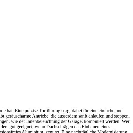
e hat. Eine präzise Torführung sorgt dabei für eine einfache und
ibt geräuscharme Antriebe, die ausserdem sanft anlaufen und stoppen,
ungen, wie der Innenbeleuchtung der Garage, kombiniert werden. Wer
sonders gut geeignet, wenn Dachschrägen das Einbauen eines
sionsfreies Aluminium, genutzt. Eine nachträgliche Modernisierung